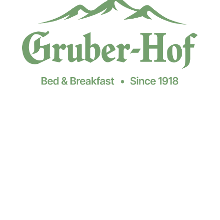
B
o
o
k
i
n
g
R
e
q
u
e
s
t